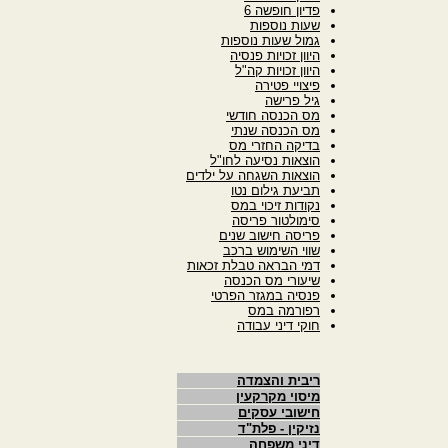
פדיון חופשה 6
שעות נוספות
גמול שעות נוספות
היוון זכויות פנסיה
היוון זכויות קה"ל
פיצויי פטירה
גיל פרישה
מס הכנסה חודשי
מס הכנסה שנתי
בדיקה החזרי מס
הוצאות נסיעה לחו"ל
הוצאות השגחה על ילדים
תביעת גילום נטו
נקודות זיכוי במס
סימולטור פריסה
פריסה חישוב שנים
שווי השימוש ברכב
דמי הבראה טבלת זכאות
שיעורי מס הכנסה
פנסיה במגזר הפרטי
רפורמה במס
חוקי דיני עבודה
ריבית והצמדה
מיסוי מקרקעין
חישובי עסקים
נזיקין - פלת"ד
דיני משפחה