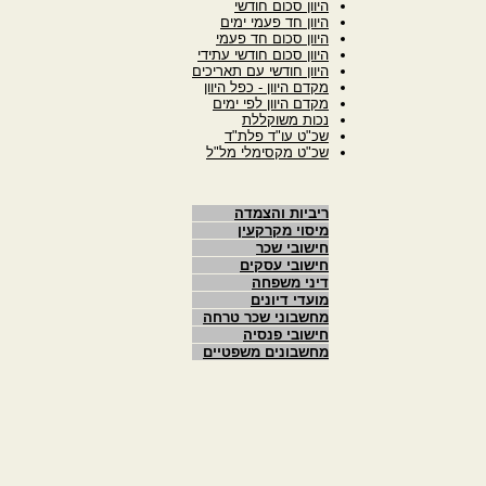
היוון סכום חודשי
היוון חד פעמי ימים
היוון סכום חד פעמי
היוון סכום חודשי עתידי
היוון חודשי עם תאריכים
מקדם היוון - כפל היוון
מקדם היוון לפי ימים
נכות משוקללת
שכ"ט עו"ד פלת"ד
שכ"ט מקסימלי מל"ל
ריביות והצמדה
מיסוי מקרקעין
חישובי שכר
חישובי עסקים
דיני משפחה
מועדי דיונים
מחשבוני שכר טרחה
חישובי פנסיה
מחשבונים משפטיים