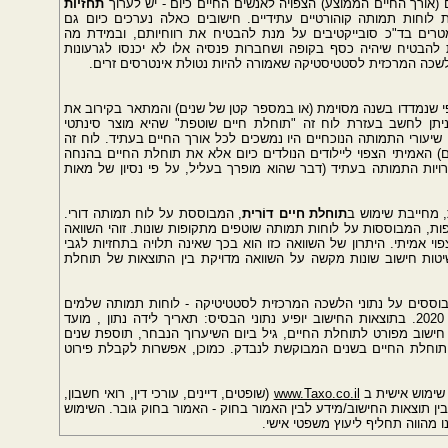
אורך החיים הממוצע) הצפויה לאנשים החיים כיום - יש לערוך
תחזיות
 לוחות תמותה קוהורטיים עתידיים. חישובים כאלה נערכים כיום גם
מטרים בד"כ סובייקטיבים על מנת להבטיח את רווחיותם, ובמידת מה
 להבטיח שיהיה כסף בקופה ושחברות פנסיה אלו לא יכנסו לגרעונות
 הלשכה המרכזית לסטטיסטיקה שאמורה להיות נטולת אינטרסים זרים.
י שנמדדו בשנה מסוימת (או במספר קטן של שנים) והמתאר בקירוב את
 ניתן לחשב בעזרת לוח זה "תוחלת חיים שוטפת" שהיא מוצר סינתטי
שיעורי התמותה הנוכחיים היו נמשכים לכל אורך החיים בעתיד. לוח זה
 האמיתי הצפוי ליילודים הנולדים כיום אלא את תוחלת החיים בהנחה
ויות התמותה בעתיד (דבר שהוא מופרך בעליל, על פי נסיון של מאות
, מחייבת שימוש ב
תוחלת חיים דוֹרית
, המבוססת על לוח תמותה דורי.
ות, המבוססות על לוחות תמותה שוטפים מתקופות שונות. זוהי השוואה
וי אמיתי. היתרון של השוואה כזו הוא בכך שאינה תלויה בתחזיות לגבי
יטות חישוב שונות מקשה על השוואה מדויקת בין התוצאות של תוחלת
בוססים על נתוני הלשכה המרכזית לסטטיטיקה - לוחות תמותה שלמים
של מדינת ישראל, 2013 - 2017 הידועים בינואר 2020. בתוצאות החישוב יופיע נתוני הבסיס: תאריך לידה נתון , מועד
סף חישוב מפורט לתוחלת החיים, גיל ביום השיערוך הנבחר, תוספת שנים
 תוחלת החיים בשנים המבוקשת לנבדק. כמוכן, אפשרות לקבלת פירוט
שימוש אישית ב
www.Taxo.co.il
(שופטים, דיינים, עורכי דין, רואי חשבון,
ין תוצאות החישוב/מידע לבין האמור בחוק - האמור בחוק גובר. השימוש
מהווה תחליף ליעוץ משפטי אישי.