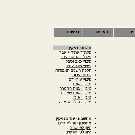
יה
מועדים
נגישות
חישובי נזיקין
פלת"ד עתיד + עבר
פלת"ד הפסדי עבר
פיצויי כאב וסבל
פיצויי שכר עתיד
הלכת השנים האבודות
שיטת הידות
פיצויי עירוי דם
נזיקין - גזזת
נזיקין - גזזת החמרה
נזיקין - גזזת שארים
נזיקין - פוליו
נזיקין - פוליו החמרה
מחשבוני עזר בנזיקין
מחשבון תוחלת חיים
היוון לפי שנים
היוון לפי חודשים