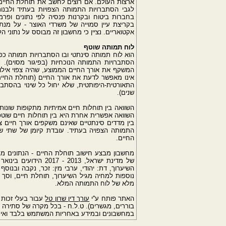
ארצות העולם. אם רוצים לחשב את תוחלת החיים (
לגבי הסתברויות התמותה הצפויות בעתיד ולבנות
בחברות ביטוח ובקרנות פנסיה לפי נתונים ופר
בקריצת עיין סמוייה של משרדי האוצר - על מנת
אקטואריים. נציין כי מחשבון זה מבוסס על נתוני
לוח תמותה שוטף
הוא לוח תמותה סינתטי ובו הסתברויות תמותה כפ
הסתברויות התמותה הנוכחיות (בפיגור מסוים).
המשקף את אורך החיים הממוצע, שהיה צפוי אילו 
אינו מאפשר לדעת את אורך החיים (תוחלת החיים)
התאורטית-היפותטית, שלא יחול כל שינוי בהסתבר
שנים).
השוואה בין תוחלות חיים אמיתיות מתקופות שונות
השוואה אפשרית אחרת היא בין תוחלות חיים שוטפ
בין מדדים סינתטיים שאינם משקפים אורך חיים צפ
התמותה הצפויה בעתיד. עובדת קיומן של שתי ש
החיים.
מחשבון מבצע חישוב תוחלת החיים - הנתונים מ
השיערוך, דת: יהודי, ערבי מין: זכר, נקבה ובנו
נוספות למחיה מגיל השיערוך, תוחלת חיים, וסך
מלא של לוח התמותה המלא.
האתר פותח ע''י
עורך דין שרון טל
עבור בעלי זכות 
בוררים, מגשרים). ט.ל.ח - בכל מקרה של סתירה ב
במחשבונים ובמידע באחריות המשתמש בלבד ואינו 