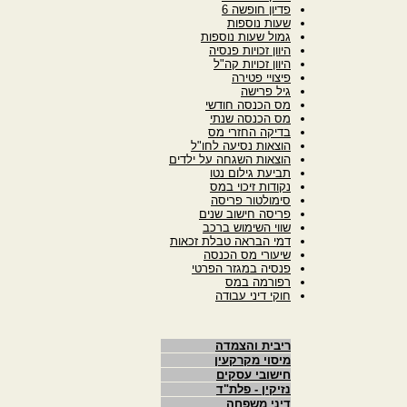
פדיון חופשה 6
שעות נוספות
גמול שעות נוספות
היוון זכויות פנסיה
היוון זכויות קה"ל
פיצויי פטירה
גיל פרישה
מס הכנסה חודשי
מס הכנסה שנתי
בדיקה החזרי מס
הוצאות נסיעה לחו"ל
הוצאות השגחה על ילדים
תביעת גילום נטו
נקודות זיכוי במס
סימולטור פריסה
פריסה חישוב שנים
שווי השימוש ברכב
דמי הבראה טבלת זכאות
שיעורי מס הכנסה
פנסיה במגזר הפרטי
רפורמה במס
חוקי דיני עבודה
ריבית והצמדה
מיסוי מקרקעין
חישובי עסקים
נזיקין - פלת"ד
דיני משפחה