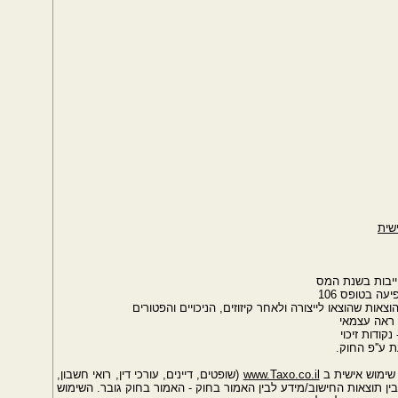
שית
ייבות בשנת המס
ה בטופס 106
אות שהוצאו לייצורה ולאחר קיזוזים, הניכויים והפטורים
 ראה עצמאי
ודות זיכוי
 ע''פ החוק.
שימוש אישית ב
www.Taxo.co.il
(שופטים, דיינים, עורכי דין, רואי חשבון,
ין תוצאות החישוב/מידע לבין האמור בחוק - האמור בחוק גובר. השימוש