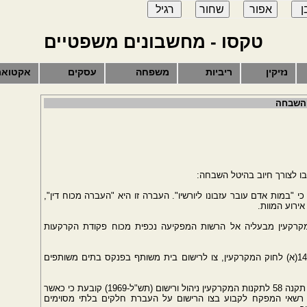
טקסו - מחשבונים משפטיים
נזיקין
ריביות
משפחה
עסקים
אקטואר
 השבחה
ו לצורך חיוב בהיטל השבחה:
1 לחוק הירושה קובע כי "במות אדם עובר עזבונו ליורשיו". העברה זו היא "העברה מכוח דין",
אירוע המוות.
רקעין מבעליה אל הרשות המפקיעה נכפית מכוח פקודת הקרקעות
העברה מכוח רישום בית משותף - על-פי סעיף 143(א) לחוק המקרקעין, צו לרישום בית משותף בפנקס בתים משותפים
העברה בסמכות המפקח על הבתים המשותפים - תקנה 58 לתקנות המקרקעין ניהול ורישום (תש"ל-1969) קובעת כי כאשר
רשאי המפקח לקבוע בצו הרישום על העברת חלקים בלתי מסוימים