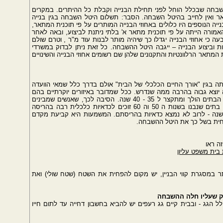
שבחה שבכלל הוחל לפני תחילת הבנייה וקבלת כל ההיתרים. במקרים
אר ואין לחייב בהיטל השבחה. הסבר: תשלום היטל השבחה בגין בנייה
יה הנוספים היו כלולים באחוזי הבנייה המותרים על פי תוכנית המתאר,
מורה הייתה על פי תוכנית מתאר א' בלתי ניתנת לביצוע, ובאה לאחר
עה כי אחוזי הבנייה יגדלו כך שיהיה מותר לבנות עוד מ"ר , וטרם שולם
ת וביצוע הבנייה – ייגבה היטל ההשבחה. כל זאת ניתן לבדוק במשרדי
ת המתאר הרלוונטיות והתקנונים שלהן שם רשומים אחוזי הבנייה והשינויים
 בגין "אורך החיים הכלכלי של הבית" אולם בדרך כלל שמאי הוועדה
 יוצא גבוה בהרבה ממה שנדרש. ככל שמדובר באיזורים יוקרתיים בהם
ממוקמים בתים פרטיים - אוך החיים הכלכלי של הבתים הולך ומתקצר ל 35 - 40 שנה. הסיבה לכך, שאנשים שמבינים
שהבתים היישנים אינם עונים על הצרכים שלהם. בתים שנבנו בשנות ה 50 וה 60 זוכים לכדאיות כלכלית רבה בהריסה
נייה חדשה. לעומתם בבתים פרטיים בני כ 25 שנה - לרוב לא נמצא כדאיות בהריסתם. המשמעות היא קביעת מקדם
הפחית בשל כך את היטל ההשבחה.
זה ראו
בית משפט עליון
ר במסגרת קווי הבניין, יש מקום להפחית את השטח (שטח שולי) ואת
לק שעליו חלה ההשבחה
הגג - ובבית קיים גג רעפים יש להביא בחשבון דחייה עד לתום חייו