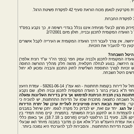
ר.
מן מכוח הוראת סעיף 42 לפקודת פשיטת הרגל.
ק מרצון לבעלי מניותיה איננו נכלל בגדרי רשימה זו, כך נקבע בפס"ד
ושה, אין צורך לעבור דרך הוועדה המקומית או העירייה לקבל אישורים
ין כדי להעביר את הזכויות.
בהיטל השבחה?
 פרכטר ואח' נ' הוועדה המקומית לתכנון ולבניה עמק חפר (בפני היו"ר עו"ד רונית אלפר)
צו הירושה, בנוגע לנחלה חקלאית, מהווה חלק מהליך ההורשה החוסה
ש זכויות לצורך התוספת השלישית לחוק התכנון והבניה ומכאן לא יחול
רשים היטל השבחה.
אחד הכלים שיכול לסייע בביטול היטל השבחה שיחול על דירות בקומות תחתונות - הוא עמ"נ 59261-06-14 - עמדת היועץ
ת"א בעניין ברגר נ' הועדה המקומית לתכנון ובניה חולון. שם נקבע
תונות בגין תכנית הניתנת למימוש אך ורק בדירות העליונות ומעלה
 השבחה כתוצאה מתכנית שכזו על הדירות התחתונות, יש להוכיח כי
קרי,
נדרשת הבאת ראיה פוזיטיבית לעליית ערכן של יתרת הדירות
 על הגג
. יחד עם זאת, יש לבדוק כל מקרה לגופו. יתכן שיחול במבנים
עבר להרחבה 140מ'), ובהתאם להצמדות ו/ או לתקנון הבית המשותף. בתמצית: קיים מתח תמידי בין
דיני הקניין לדיני התכנון והבנייה, ולאחרונה נוסף תיקון 126, סעיף 11 הרלוונטי לעניינו (פורסם ב 18.7.18). אך באופן כללי
/או את עמדת היועמ"ש הנ"ל אלא אם כן מדובר במבנה מיוחד ו/או שבעלי
ה לטובת הדירות התחתונות.. והסבירות לכך להערכתי היא נמוכה ביותר.