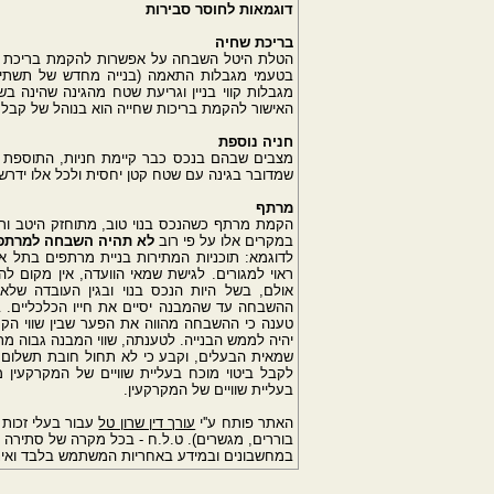
דוגמאות לחוסר סבירות
בריכת שחיה
הטלת היטל השבחה על אפשרות להקמת בריכת שח
בטעמי מגבלות התאמה (בנייה מחדש של תשתיות 
מגבלות קווי בניין וגריעת שטח מהגינה שהינה ב
האישור להקמת בריכות שחייה הוא בנוהל של קבל
חניה נוספת
מצבים שבהם בנכס כבר קיימת חניות, התוספת ה
שמדובר בגינה עם שטח קטן יחסית ולכל אלו ידרש
מרתף
הקמת מרתף כשהנכס בנוי טוב, מתוחזק היטב ורא
במקרים אלו על פי רוב
לא תהיה השבחה למרתפי
ראוי למגורים. לגישת שמאי הוועדה, אין מקום 
אולם, בשל היות הנכס בנוי ובגין העובדה שלא
טענה כי ההשבחה מהווה את הפער שבין שווי הקר
יהיה לממש הבנייה. לטענתה, שווי המבנה גבוה מ
שמאית הבעלים, וקבע כי לא תחול חובת תשלום ה
לקבל ביטוי מוכח בעליית שוויים של המקרקעין 
בעליית שוויים של המקרקעין.
האתר פותח ע''י
עורך דין שרון טל
עבור בעלי זכות 
בוררים, מגשרים). ט.ל.ח - בכל מקרה של סתירה ב
במחשבונים ובמידע באחריות המשתמש בלבד ואינו 