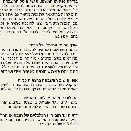
בדיקת נפקותו המשפטית של היטל ההשבחה
קיימים מקרים בהן הרשות מנסה לחייב בהיטל ה
אלו אחוזי הנוספים הבנייה כלולים בתוכנית המת
חייב להיות בהתאמה לתוכנית מתאר אם אחוזי הבני
אזי לא ישולם היטל השבחה, אולם אם התוספת הא
מכן תוכנית מתאר ב' [שינוי לתוכנית מתאר א'] וקב
היטל השבחה בגין הטבה זו, אזי בעת מימוש הזכו
הוועדה המקומית לתכנון ולבנייה ע"י בחינת תוכניו
בהם, אם נעשו.
אורך החיים הכלכלי של הבית
קיימת מתודולוגיה שמאית להערכת מקדם ההפחתה
נוטים להעריכו בחסר וכפועל יוצא היטל ההשבחה
וב
דחיה. יתכן שמימוש הזכויות לא יהיה מיידי ויש ל
אופן חישוב ההשבחה ברצף תוכניות
מתקבל פער עצום בין שיטות חישוב שונות - לעניין 
דוגמת חישוב ההשבחה ברצף תוכניות לפי החלטת 
הגבלות קווי הבניין למרות ההיתר
כאשר קיים קושי אובייקטיבי בשטח במימוש ההית
מקדם השווי - דבר שיביא להפחתת ההשבחה.
דחייה עד תום חייו הכלכליים של הנכס או הח
במקרה שהתוכנית מאפשרת בניית חדר נוסף בחלל 
הכלכליים של גג הרעפים.