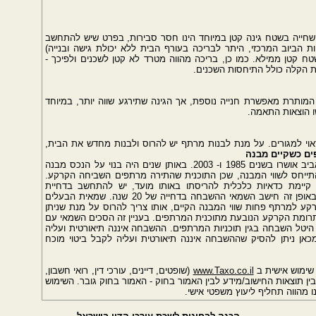
ייה בשטח גינה קטן במיוחד הינו חסר סבירות, בפרט שיש להתחשב
הביוב המרכזי, היתר לבריכה בעורף הבית ללא יכולת גישה ובנייה)
שטח קטן ממילא. כמו כן, בריכה מהווה מטרד לא קטן לשכנים ולפיכך -
ת הקלה כולל התיחסות השכנים.
מותרת מאפשרת חנייה נוספת, אך הגינה שתירגע שווה יותר, במיוחד
ו הוצאות התאמה.
וי למגורים. על מנת לבנות מרתף יש להרוס ולבנות מחדש את הבית,
ם כשקיים מבנה
לדוגמא: תוכניות המתירות בניית מרתפים בתל אביב אושרו בשנים 1985 ו- 2003. באותן שנים היה בנוי על הנכס מבנה
להתייחס לשווי המבנה, שכן התוכנית שהתירה מרתפים השביחה הקרקע.
 קיימת כדאיות כלכלית להריסתו באותו מועד, יש להתחשב בדחיית
ההשבחה עד שהמבנה יסיים את חייו הכלכליים. באופן זה חישב השמאי ההשבחה בדחייה של 20 שנה. שמאית הבעלים
קע למרתף פחות שווי המבנה הקיים, אותו צריך להרוס על מנת שניתן
תרומת הקרקע הנובעת מתוכנית המרתפים. בעניין זה הסכים השמאי עם
יטל השבחה בגין תוכניות המרתפים. ההשבחה איננה תיאורטית ועליה
מכאן ניתן להסיק שההשבחה איננה תיאורטית ועליה לקבל ביטוי מוכח
שימוש אישית ב
www.Taxo.co.il
(שופטים, דיינים, עורכי דין, רואי חשבון,
ין תוצאות החישוב/מידע לבין האמור בחוק - האמור בחוק גובר. השימוש
מהווה תחליף ליעוץ משפטי אישי.