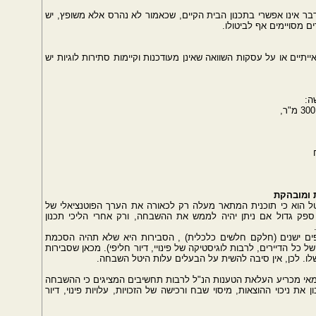
דבר אינו אפשרי בתכנון הבית הקיים, שכאמור לא נהרס אלא משופץ, יש
מסויימים אף לביטולו.
יים או על עסקות השוואה שאינן מעודכנות וקיימות סתירות לוגיות יש
ה:
 ומובהקת
יטל הוא כי תוכנית המתאר מעלה רק לכאורה את הערך הפוטנציאלי של
פק גדול אם ניתן יהיה לממש את ההשבחה, ורק אחרי הליכי תכנון
תפים ישנים (חלקם חלשים כלכלית) , הסבירות היא שלא תהיה הסכמת
 כל הדיירים, לרבות לוגיסטיקה של פינויי, דיור חליפי). מכאן שסבירות
שלו. לכן, אין סיבה להשית על הבעלים עלות היטל השבחה.
מאי מכריע העלאת הטענות הנ"ל לרבות תחשיבים המציגים כי ההשבחה
ת ניכוי ההוצאות, מיסוי שבח ורכישה של הזכויות, עלויות פינוי, דיור