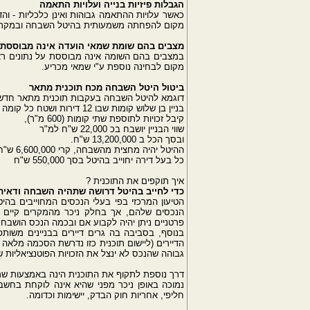
הגבלות פיזיות בנייה ועלויות התאמה
כאשר עלויות ההתאמה גבוהות ואינן כלכליות - וה
מקום להפחתה משמעותית בהיטל השבחה ובמקרים 
מצבים בהם שומת שמאי הועדה אינה מבוססת
במצבים בהם השומה אינה מבוססת על נתונים ראיית
מקום לבחינה נוספת ע"י שמאי מכריע.
ביטול היטל השבחה מכח תוכנית מתאר
דוגמא להיטל השבחה בעקבות תוכנית מתאר חדש
בניין בן שלוש קומות שבו 12 דירות ושטח כל קומה 300 מ"ר,
קיבל זכויות לתוספת שתי קומות (600 מ"ר),
שווי הבניין יושבח בכ 22,000 ש"ח למ"ר
ובסך הכל ב 13,200,000 ש"ח.
ההיטל יהיה מחצית מהשבחה, קרי 6,600,000 ש"ח
כל בעל דירה יחוייב בהיטל בסך 550,000 ש"ח
איך תוקפים את התוכנית ?
כדי לחייב בהיטל דרושה שתהיה השבחה ודאית
הטיעון המרכזי בפי בעלי הנכסים המחוייבים בה
הנכסים שלהם, אך בחלק ניכר מהמקרים קיים ס
פרטניים ניתן יהיה לקבוע אם ובכמה הנכס הושבח.
בנוסף, בסביבה בה גרים דיירים בבניינים משו
הדיירים (ליישום תוכנית כזו נדרשת הסכמה מלאה של
גבוהה שהנכס לא ינצל את הזכויות הפוטנציאליות 
דרך נוספת לתקוף את התוכנית הינה באמצעות ש
נמוכה באופן ניכר מפני שהיא אינה לוקחת בחשבון א
חליפי, אחריות חוק הבדק, יישימות וכדומה.