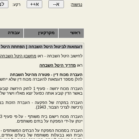
נגישות
:
רקע:
ראשי
מקרקעין
עבודה
דוגמאות לביטול היטל השבחה | הפחתת היטל
לחישוב היטל השבחה - ראו
מחשבון היטל השבחה
ראו
מדריך היטל השבחה
העברה מכוח דין - פטורה מהיטל השבחה
להלן מספר דוגמאות להעברה מכוח דין שלא ייחשב
העברה מכוח ירושה - סעיף 
באשר הדין קובע אותה כפועל יוצא מאליו וישיר של 
העברה במקרה של הפקעה - העברת הזכות במק
(רכישה לצרכי הצבור, 1943).
יינתן על-ידי המפקח על בתים משותפים.
הבית הוא בבעלות משותפת של בעלים אחדים, 