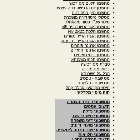
מחשבון תיאום מס רכוש
מחשבון יום הרכישה בניה עצמית
מחשבון היוון בניה רוויה
מסלולי מיסוי דירה מושכרת
מיסוי שכ"ד פטור מלא/חלקי
מחשבון פטור זכויות בניה 49ז
מחשבון הלכת בטאט 49ז
מחשבון הגנת הדייר מגורים
מחשבון הגנת הדייר בתי עסק
מחשבון ארנונה פיגורים
מחשבון ארנונה החזרים
מחשבון ריבוי תאומים
מחשבון תכנון משכנתא
טבלת מס רכישה
ביטול מס מכירה
הכל על משכנתא
מס שבח - טפסים
מס שבח - טלפונים
מיסוי מקרקעין קבלת קהל
חוק מיסוי מקרקעין
מחשבוני ריבית והצמדה
חישובי עסקים
מחשבוני נזיקין
מחשבוני חישובי שכר
מחשבוני דיני משפחה
מחשבוני מועדי דיונים
מחשבוני שכר טרחה ליטיגציה
מחשבוני הלוואות
חישובי פנסיה וחסכון