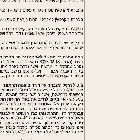
בדירות משותף לשותף. ההעברה נכפית על המעבי
העברת מקרקעין מכוח פקודת פשיטת רגל - העברת מקרקעין לנא
העברת מקרקעין למפרק - מכוח הוראת סעיף 306 לפקודת החברות.
שימו לב! המקרה של העברת מקרקעין מחברה בפירו
של כבוד השופט ריבלין ע"א 6126/98 דוד ורחל ויזל נ' הוועדה המקומית לתכנון ובנייה, חולון מיום 2/7/2001
במצבים של העברה מכוח הדין כדוגמת צוואה או יר
לטאבו. די בהבאת צו הירושה ללשכת רישום המקרקע
האם הסכם בין יורשים לאחר צו ירושה מחייב 
בערר (מרכז) 8027-02-18 רפאל
נקבע שהסכם בין יורשים, אשר נכרת לאחר מתן 
בגדר 'העברה מכוח דין' ועל כן אינו נחשב כמימו
החיוב באקט העברה בירושה מכוח ההסכם בין היו
ביטול היטל השבחה על דירה בקומה תחתונה
המשפטי לממשלה, אשר הוגשה לבית המשפט מחוזי 
במפורש -
אין מקום לחייב את בעלי הדירות התח
רק את ערכן של האחרונות.
על מנת להטיל היטל
ביום תחילת התכנית עלה ערכן כתוצאה הימנה. 
(ובמקרה דנן התחתונות) בגין האפשרות לבנות
מאוד מסויימים (מ
אינני מוצא בו כדי לסתור פסיקה קודמת בעניין ו
יתר הדירות "ויתרו" על הזכויות בגג ללא כל תמור