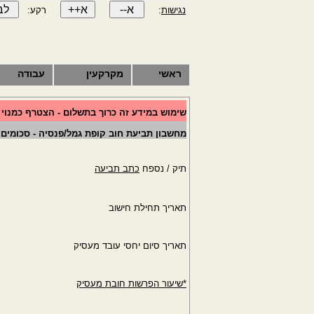
נגישות
:
רקע:
ראשי
מקרקעין
עבודה
שימוש במידע זה כרוך בתשלום - הצטרף כמנוי
מחשבון תביעת חוב קופת גמל/פנסיה - סכומים 
תיק / נספח
כתב תביעה
תאריך תחילת חישוב
תאריך סיום יחסי עובד מעסיק
*שיעור הפרשות חובת מעסיק