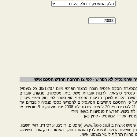
סיה שהמעסיק לא הפריש - לפי צו הרחבה החדש/הסכם אישי
שיעור הפרשות חובת מעסיק - ע"פ צו הרחבה במסגרת הסכם פנסיה חובה במגזר הפרטי מיום 30/12/07 כל מעסיק
פנסיוני סוציאלי, לרבות עובדות משק בית, מטפלות, מנקות, עובדים
כר הקובע לצורך הביטוח הפנסיוני הוא השכר לפי חוק פיצויי פיטורין
ל פי ההסכם מחוייבים המעסיקים להפריש כספי פנסיה לעובדים עד
לשיעור שנקבע בצו וזאת לכל העובדים החל מגיל 21 לגברים וגיל 20 לנשים, שבתחילת 2008 יהיו מועסקים 9 חודשים או
לת ביצוע הפרשות פנסיוניות באופן מיידי.
פנסיה על ידי המעסיק - לחץ כאן
שימוש אישית ב
www.Taxo.co.il
(שופטים, דיינים, עורכי דין, רואי חשבון,
ין תוצאות החישוב/מידע לבין האמור בחוק - האמור בחוק גובר. השימוש
מהווה תחליף ליעוץ משפטי אישי.