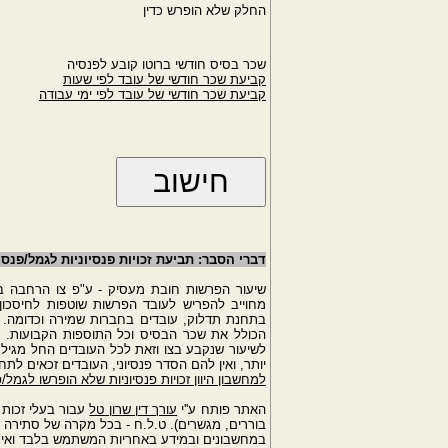
החלק שלא הופרש כדין
שכר בסיס חודשי ברוטו קובע לפנסיה
קביעת שכר חודשי של עובד לפי שעות
קביעת שכר חודשי של עובד לפי ימי עבודה
דברי הסבר: תביעת זכויות פנסיוניות לגמל/פנ
מחוייב להפריש לעובד הפרשות שוטפות לחיסכון 
בתחנת תדלוק, עובדים בחברות שמירה וכדומה. הש
הכולל את שכר הבסיס וכל התוספות הקבועות. ע
יותר, ואין להם הסדר פנסיוני, העובדים זכאים לתחי
למחשבון היוון זכויות פנסיוניות שלא הופרשו לגמל/
האתר פותח ע''י
עורך דין שרון טל
עבור בעלי זכות 
בוררים, מגשרים). ט.ל.ח - בכל מקרה של סתירה ב
במחשבונים ובמידע באחריות המשתמש בלבד ואינו 