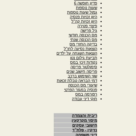
פדיון חופשה 6
שעות נוספות
גמול שעות נוספות
היוון זכויות פנסיה
היוון זכויות קה"ל
פיצויי פטירה
גיל פרישה
מס הכנסה חודשי
מס הכנסה שנתי
בדיקה החזרי מס
הוצאות נסיעה לחו"ל
הוצאות השגחה על ילדים
תביעת גילום נטו
נקודות זיכוי במס
סימולטור פריסה
פריסה חישוב שנים
שווי השימוש ברכב
דמי הבראה טבלת זכאות
שיעורי מס הכנסה
פנסיה במגזר הפרטי
רפורמה במס
חוקי דיני עבודה
ריבית והצמדה
מיסוי מקרקעין
חישובי עסקים
נזיקין - פלת"ד
דיני משפחה