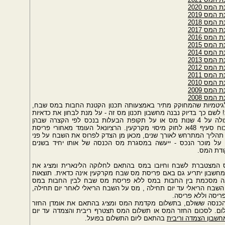
מס 2020
מס 2019
מס 2018
מס 2017
מס 2016
מס 2015
מס 2014
מס 2013
מס 2012
מס 2011
מס 2010
מס 2009
מס 2008
גיטמיות שהמחוקק מתיר באמצעותה תכנון הקטנת החבות במס שבח,
 לשם כך בדיוק נבנה מחשבון תכנון מס זה - על מנת לבחון את כדאיות
הפריסה. תקופת הפריסה הינה תקופה שאינה עולה על 4 שנות מס או על תקופת הבעלות בנכס לפי הקצרה שבהן
המסתיימת בשנת המס בה נבע השבח וזאת מכוח סעיף 48א לחוק מיסוי מקרקעין. הרציונאל העומד מאחורי פריסת
 תהליך המתרחש לאורך שנים, מכאן מן הצדק לפרוס את השבח על פני
 על מוכר הנכס - ייעשה במסגרת מס הכנסה של אותו יחיד בשנים
המצטברת לשבח וחיובו במס בהתאם לחלוקה הלינארית ומציג את
מחשבון יתריע גם באם פריסת מס שבח מקרקעין אינה כדאית. תוצאות
אה מסכמת בין החבות במס ללא פריסת מס שבח לבין החבות במס
שבח הריאלי עד יום תחילה , מס על השבח הריאלי לאחר יום תחילה,
ריסה וללא פריסה.
כנסה ששולם, בתשלום מקדמת המס ומציג בהתאם את אומדן החזר
ום. לסכום החזר המס או תשלום המס תצטרף ריבית והצמדה עד יום
חשבון הצמדה וריבית
בהתאם ליום התשלום בפועל.