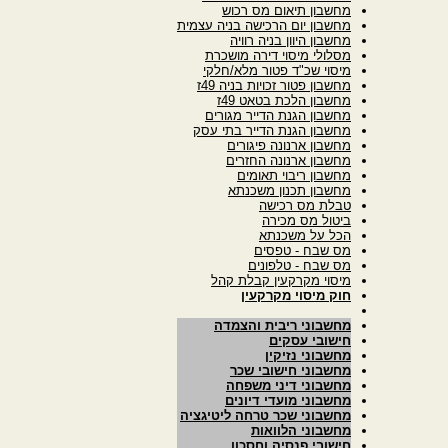
מחשבון תיאום מס רכוש
מחשבון יום הרכישה בניה עצמית
מחשבון היוון בניה רוויה
מסלולי מיסוי דירה מושכרת
מיסוי שכ"ד פטור מלא/חלקי
מחשבון פטור זכויות בניה 49ז
מחשבון הלכת בטאט 49ז
מחשבון הגנת הדייר מגורים
מחשבון הגנת הדייר בתי עסק
מחשבון ארנונה פיגורים
מחשבון ארנונה החזרים
מחשבון ריבוי תאומים
מחשבון תכנון משכנתא
טבלת מס רכישה
ביטול מס מכירה
הכל על משכנתא
מס שבח - טפסים
מס שבח - טלפונים
מיסוי מקרקעין קבלת קהל
חוק מיסוי מקרקעין
מחשבוני ריבית והצמדה
חישובי עסקים
מחשבוני נזיקין
מחשבוני חישובי שכר
מחשבוני דיני משפחה
מחשבוני מועדי דיונים
מחשבוני שכר טרחה ליטיגציה
מחשבוני הלוואות
חישובי פנסיה וחסכון