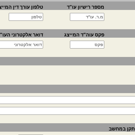
מספר רישיון עו"ד
טלפון עורך דין המייצ
פקס עוה"ד המייצג
דואר אלקטרוני העו"
ותקן במחשב