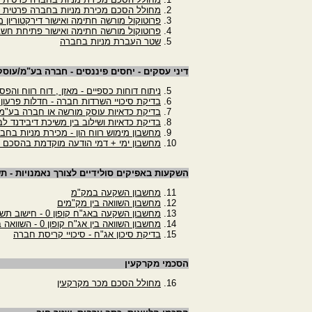
מחולל הסכם מכירת מניות בחברה פרטית ב
פרוטוקול מורשה חתימה ואישור דירקטוריון מ
פרוטוקול מורשה חתימה ואישור פתיחת חשב
שטר העברת מניות בחברה
דיני עסקים - יחסים פיננסים - חברה בע"מ/עוס
ניתוח דוחות כספיים - מאזן , דוח רווח והפס
בדיקת סיכויי השרדות חברה - חדלות פרעון
בדיקת כדאיות עוסק מורשה או חברה בע"מ
בדיקת כדאיות ושילוב בין משיכת דיבידנד לב
מחשבון מימוש רווח הון - מכירת מניות בחב
מחשבון ימי + דמי הודעה מוקדמת בהסכם 
השקעות באפיקים סולידיים לצורך נאמנויות - ת
מחשבון השקעה במק"מ
מחשבון השוואה בין מק"מים
מחשבון השקעה באג"ח קופון 0 - חישוב תשואה לפדיון
מחשבון השוואה בין אג"ח קופון 0 - השוואה בין שתי איגרות חוב
בדיקת סיכון אג"ח - סיכויי קריסת חברה
הסכמי מקרקעין
מחולל הסכם מכר מקרקעין