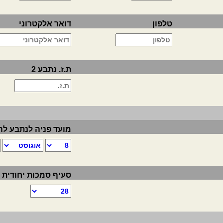
טלפון
דואר אלקטרוני
ת.ז. נתבע 2
מועד פניה לנתבע ל
סעיף סמכות יחודית