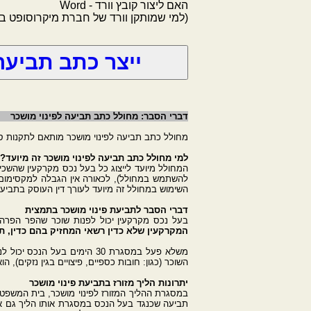
האם ליצור קובץ וורד - Word
(למי שמותקן וורד של חברת מיקרוסופט 
דברי הסבר: מחולל כתב תביעה לפינוי מושכר
מחולל כתב תביעה לפינוי מושכר מותאם לתקנות סדר הדין ה
למי מחולל כתב תביעה לפינוי מושכר זה מיועד?
השימוש במחולל זה מיועד לעורך דין העוסק בתביעות
דברי הסבר לתביעת פינוי מושכר בתמצית
בעל נכס מקרקעין יכול לפנות שוכר שהפר הפרה יסודית את הסכם השכירות בכוח סבי
המקרקעין שלא כדין רשאי המחזיק בהם כדין, ת
משלא פעל במסגרת 30 הימים ב
השוכר (כגון: חובות כספיים, פיצויים בגין נזקים), הו
יתרונות הליך מזורז בתביעת פינוי מושכר
במסגרת ההליך המזורז לפינוי מושכר, בית המשפט עו
תביעה שכנגד בעל הנכס במסגרת אותו הליך גם אינו