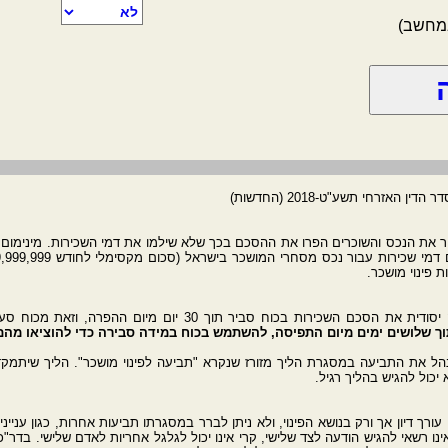
במחשב)
אזרחי תשע"ט-2018 (החדשות)
 פינוי מושכר.
ר תוך 30 יום מיום ההפרה, וזאת מכוח סעיף 18ב לחוק המקרקעין האומר: "
וך שלושים ימים מיום התפיסה, להשתמש בכוח במידה סבירה כדי להוציאו מהם
על הנכס יכול לנהל את התביעה במסגרת הליך מזורז שנקרא "תביעה לפינוי מושכר". הליך שי
א יכול להגיש בהליך רגיל.
רך דיון אך ורק בנושא הפינוי, ולא ניתן לברר במסגרתו תביעות אחרות, כגון עניינ
 רשאי להגיש הודעה לצד שלישי, קרי אינו יכול לגלגל אחריות לאדם שלישי. בדר"כ