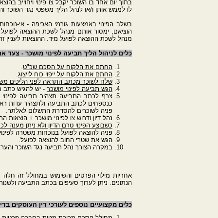
בתוך יום אחד בו השוכר יקבל צו פינוי ויחוייב ב
לו לממש אותן ו/או לנהל הליך משפטי נגד השוכר וה
בשלב הפינוי באמצעות גורמי האכיפה - אי-נוכחות
הוציאם, ימסור אותם מנהל לשכת ההוצאה לפועל ל
מנהל לשכת ההוצאה לפועל מיד. ההוצאות לעניין זה יהיו חלק מן
כלים לניהול הליך תביעה לפינוי מושכר - צעד א
החתם את הלקוח על הסכם שכ"ט
.
החתם את הלקוח על ייפוי כוח לייצוג
.
שלח לשוכר מכתב התראה לפני הליכים מש
הגש תביעה לפינוי מושכר
- יש להגיש כתב ת
צרף לכתב התביעה תצהיר תביעה לפינוי 
כנספחים לכתב התביעה ולתצהיר עדות ראש
פניה לשוכרים להסדרת התשלום לאלתר.
נהל דיון ודרוש צו לפינוי מושכר + הוצאות ה
כשבוצע הפינוי טרם הדיון ולא ניתן מענה 
פניה להוצאה לפועל בנוכחות משטרה לפינוי
הגש את שטרי החוב להוצאה לפועל.
במקרה הצורך נהל תביעה נגד השוכר והערבי
אחריות מילוי הפרטים והשימוש במחולל זה חלה 
הנתונים. ניתן לערוך סעיפים בכתב התביעה ולשנו
כלים מקצועיים נוספים לעורכי דין העוסקים בדינ
מחולל הסכם מכירת מניות בחברה פרטית בי