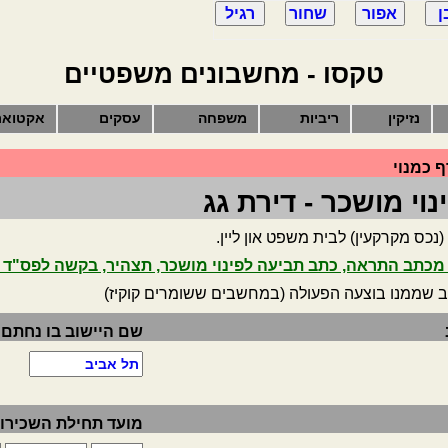
טקסו - מחשבונים משפטיים
נזיקין
ריביות
משפחה
עסקים
אקטואר
 כמנוי
וי מושכר - דירת גג
נכס מקרקעין) לבית משפט און ליין.
כתב התראה, כתב תביעה לפינוי מושכר, תצהיר, בקשה לפס"ד ב
ב שממנו בוצעה הפעולה (במחשבים ששומרים קוקיז)
שם היישוב בו נחתם
מועד תחילת השכירו