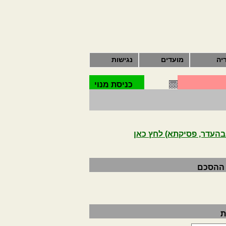
יה
מועדים
נגישות
כניסת מנוי
העדר, פסיקתא) לחץ כאן
 ההסכם
ת