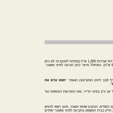
המחולל מיועד לייצוג כל בעל נכס מקרקעין שהשכיר את הנכס והשוכרים הפרו את ההסכם בכך שלא שילמו את דמי השכירות. מינימום דמי שכירות 1,000 ש"ח (מתחת לסכום זה לא ניתן
להשתמש במחולל), לכאורה אין הגבלה למקסימום דמי שכירות עבור נכס מסחרי המושכר בישראל (סכום מקסימלי לחודש 9,999,999 ש"ח). המחולל מייצר כתב תביעה לפינוי מושכר.
תפס אדם את
".
תמקד אך ורק בפינוי הדייר, ואת התביעות הנוספות נגד
ים כספיים. הנתבע שהוא השוכר, איננו רשאי להגיש
 הדיון בבית המשפט בתביעה לפינוי מושכר יסתיים