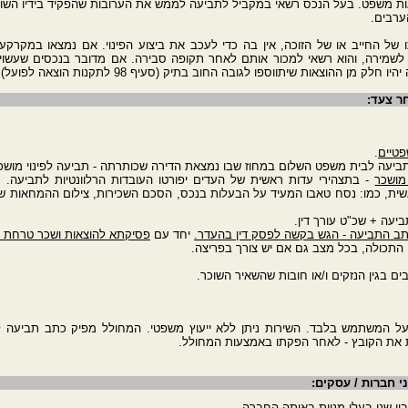
הוצאות משפט. בעל הנכס רשאי במקביל לתביעה לממש את הערובות שהפקיד בידיו הש
ערבים.
ו של החייב או של הזוכה, אין בה כדי לעכב את ביצוע הפינוי. אם נמצאו במקרקעי
שמירה, והוא רשאי למכור אותם לאחר תקופה סבירה. אם מדובר בנכסים שעשויים
 ההוצאות שיתווספו לגובה החוב בתיק (סעיף 98 לתקנות הוצאה לפועל).
חר צעד:
פטיים
.
ביעה לבית משפט השלום במחוז שבו נמצאת הדירה שכותרתה - תביעה לפינוי מושכר
מושכר
- בתצהירי עדות ראשית של העדים יפורטו העובדות הרלוונטיות לתביעה.
ית, כמו: נסח טאבו המעיד על הבעלות בנכס, הסכם השכירות, צילום ההמחאות שנ
תביעה + שכ"ט עורך דין.
לכתב התביעה - הגש בקשה לפסק דין בהעדר.
יחד עם
פסיקתא להוצאות ושכר טרחת עו
 התכולה, בכל מצב גם אם יש צורך בפריצה.
ם בגין הנזקים ו/או חובות שהשאיר השוכר.
על המשתמש בלבד. השירות ניתן ללא ייעוץ משפטי. המחולל מפיק כתב תביעה לפי
ת את הקובץ - לאחר הפקתו באמצעות המחולל.
י חברות / עסקים:
ן שני בעלי מניות באותה החברה