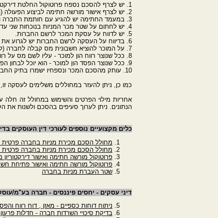
1. יש לצרף להסכם נספח פרוטוקול החלטת דירקטוריון התאגיד המאשר את ביצוע הפעולה.
2. יש לצרף אישור מורשה חתימה לביצוע הפעולה (הפרוטוקול ואישור מורשה יכולים להיות באותו המסמך).
3. במעמד החתימה יש להגיע עם חותמת החברה ותעודת זהות מורשה החתימה.
4. יש לחתום על שטר מכר המניות בנוכחות שני עדים שזוהו באמצעות תעודת זהות.
5. יש לדווח על עסקת המכר לרשם החברות.
6. בדיווח על העסקה לרשם החברות יש לגרוע את מניות המוכר ולהוסיפן לחברה בהתאמה.
7. על המוכר להוציא חשבונית מס קבלה לחברה (ללא מע"מ ככל שלא מדובר בעסקת נדל"ן ו/או בסוחר מניות שזהו עיסוקו העיקרי).
8. ככל שנוצר רווח הון למוכר - עליו לשם מס על רווח ההון.
9. ככל שנוצר הפסד הון למוכר - הוא יוכל לבחון הפחתת המס שהוא חייב כנגד רווח הון על פי דין.
10. עותק מהסכם המכר ונספחיו ישמרו בתיק החברה.
כמו כן, ניתן להעזר במחוללים משלימים לעסקה זו, 
אחריות מילוי הפרטים והשימוש במחולל זה חלה 
הנתונים. ניתן לערוך סעיפים בהסכם ולשנות את ה
כלים מקצועיים נוספים לעורכי דין העוסקים בדינ
מחולל הסכם מכירת מניות בחברה פרטית בי
מחולל הסכם מכירת מניות בחברה פרטית ב
פרוטוקול מורשה חתימה ואישור דירקטוריון מ
פרוטוקול מורשה חתימה ואישור פתיחת חשב
שטר העברת מניות בחברה
דיני עסקים - יחסים פיננסים - חברה בע"מ/עוס
ניתוח דוחות כספיים - מאזן , דוח רווח והפס
בדיקת סיכויי השרדות חברה - חדלות פרעון