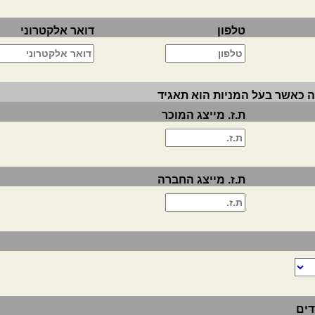
טלפון
דואר אלקטרוני
 כאשר בעל המניות הוא תאגיד
ת.ז. מייצג המוכר
ת.ז. מייצג החברה
דים