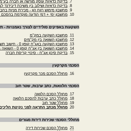
בדיקת כדאיות עוסק מורשה או חברה בע"מ
בדיקת כדאיות ושילוב בין משיכת דיבידנד לב
מחשבון מימוש רווח הון - מכירת מניות בחב
מחשבון ימי + דמי הודעה מוקדמת בהסכם 
השקעות באפיקים סולידיים לצורך נאמנויות - ת
מחשבון השקעה במק"מ
מחשבון השוואה בין מק"מים
מחשבון השקעה באג"ח קופון 0 - חישוב תשואה לפדיון
מחשבון השוואה בין אג"ח קופון 0 - השוואה בין שתי איגרות חוב
בדיקת סיכון אג"ח - סיכויי קריסת חברה
הסכמי מקרקעין
מחולל הסכם מכר מקרקעין
הסכמי הלוואות, כתב ערבות, שטר חוב
מחולל הסכם הלוואה
מחולל כתב ערבות להסכם הלוואה
מחולל שטר חוב
מחולל מכתב התראה לפני נקיטת הליכים מ
מחוללי הסכמי שכירות דירות מגורים
מחולל הסכם שכירות דירה