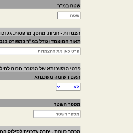
שטח במ"ר
הצמדות - חניות, מחסן, מרפסות, גג וכו'
תאור המוצמד וגודל במ"ר כמפורט בנס
פרטי המשכנתא של המוכר, סכום לסילו
האם רשומה משכנתא
מספר השטר
מכתב כוונות - יתרה עדכנית לסילוק ה