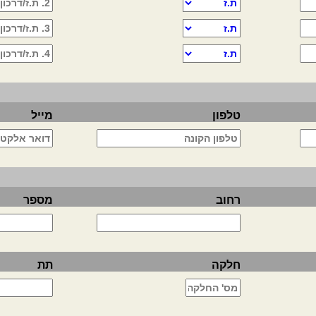
טלפון
מייל
רחוב
מספר
חלקה
תת