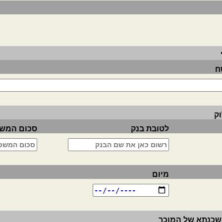
ח
ק
לטובת בנק
סכום המש
מיום
משכנתא של המוכר