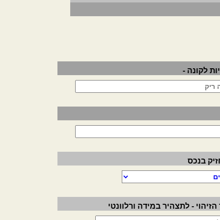
ת לקונה -
זיק בנכס
זיהוי - לתצהיר במידה ורלוונטי